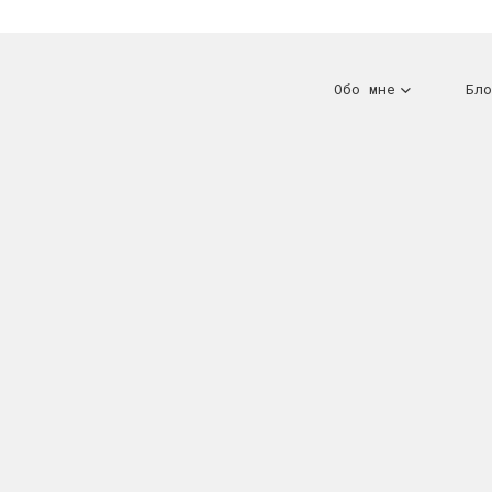
Обо мне
Бло