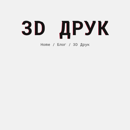
3D ДРУК
Home
/
Блог
/ 3D Друк